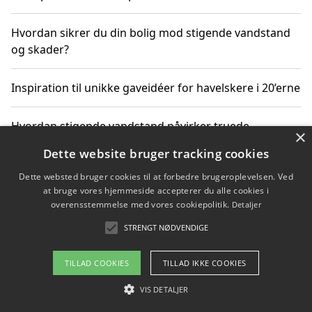
Hvordan sikrer du din bolig mod stigende vandstand
og skader?
Inspiration til unikke gaveidéer for havelskere i 20’erne
Hvordan stigende vandstand påvirker truede
×
dyrearter i Danmark
Dette website bruger tracking cookies
Dette websted bruger cookies til at forbedre brugeroplevelsen. Ved
Sådan vælger du de bedste vandrerygsække til
at bruge vores hjemmeside accepterer du alle cookies i
vandreture i Danmark
overensstemmelse med vores cookiepolitik.
Detaljer
STRENGT NØDVENDIGE
Copyright 2026 - Pilanto Aps
TILLAD COOKIES
TILLAD IKKE COOKIES
Om / kontakt
Blog
Betingelser
VIS DETALJER