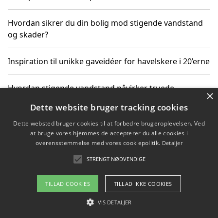
Hvordan sikrer du din bolig mod stigende vandstand
og skader?
Inspiration til unikke gaveidéer for havelskere i 20’erne
Hvordan stigende vandstand påvirker truede
×
dyrearter i Danmark
Dette website bruger tracking cookies
Dette websted bruger cookies til at forbedre brugeroplevelsen. Ved
Sådan vælger du de bedste vandrerygsække til
at bruge vores hjemmeside accepterer du alle cookies i
vandreture i Danmark
overensstemmelse med vores cookiepolitik.
Detaljer
STRENGT NØDVENDIGE
Copyright 2026 - Pilanto Aps
TILLAD COOKIES
TILLAD IKKE COOKIES
Om / kontakt
Blog
Betingelser
VIS DETALJER