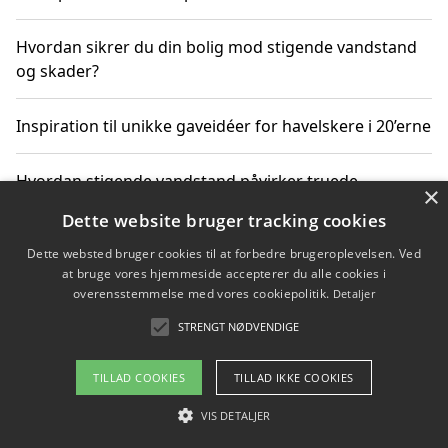
Hvordan sikrer du din bolig mod stigende vandstand
og skader?
Inspiration til unikke gaveidéer for havelskere i 20’erne
Hvordan stigende vandstand påvirker truede
×
dyrearter i Danmark
Dette website bruger tracking cookies
Dette websted bruger cookies til at forbedre brugeroplevelsen. Ved
Sådan vælger du de bedste vandrerygsække til
at bruge vores hjemmeside accepterer du alle cookies i
vandreture i Danmark
overensstemmelse med vores cookiepolitik.
Detaljer
STRENGT NØDVENDIGE
Copyright 2026 - Pilanto Aps
TILLAD COOKIES
TILLAD IKKE COOKIES
Om / kontakt
Blog
Betingelser
VIS DETALJER