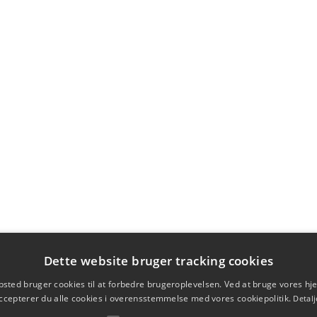
Dette website bruger tracking cookies
sted bruger cookies til at forbedre brugeroplevelsen. Ved at bruge vores 
ccepterer du alle cookies i overensstemmelse med vores cookiepolitik.
Detalj