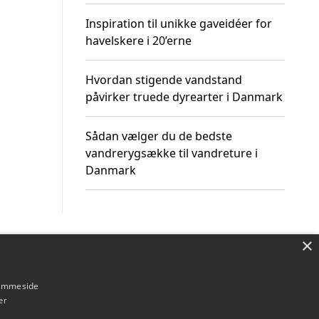
Inspiration til unikke gaveidéer for
havelskere i 20’erne
Hvordan stigende vandstand
påvirker truede dyrearter i Danmark
Sådan vælger du de bedste
vandrerygsække til vandreture i
Danmark
×
Om / kontakt
Blog
Betingelser
hjemmeside
er