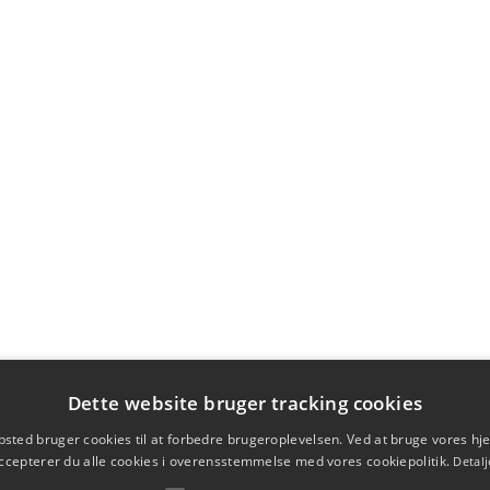
Dette website bruger tracking cookies
sted bruger cookies til at forbedre brugeroplevelsen. Ved at bruge vores 
ccepterer du alle cookies i overensstemmelse med vores cookiepolitik.
Detalj