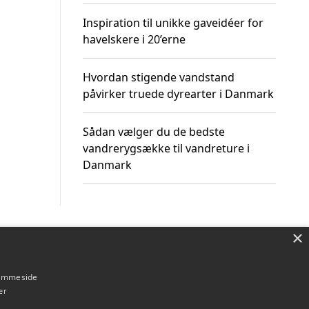
Inspiration til unikke gaveidéer for
havelskere i 20’erne
Hvordan stigende vandstand
påvirker truede dyrearter i Danmark
Sådan vælger du de bedste
vandrerygsække til vandreture i
Danmark
×
Om / kontakt
Blog
Betingelser
hjemmeside
er