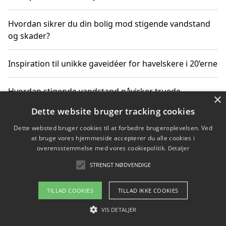
Hvordan sikrer du din bolig mod stigende vandstand
og skader?
Inspiration til unikke gaveidéer for havelskere i 20’erne
Hvordan stigende vandstand påvirker truede
×
dyrearter i Danmark
Dette website bruger tracking cookies
Dette websted bruger cookies til at forbedre brugeroplevelsen. Ved
Sådan vælger du de bedste vandrerygsække til
at bruge vores hjemmeside accepterer du alle cookies i
vandreture i Danmark
overensstemmelse med vores cookiepolitik.
Detaljer
STRENGT NØDVENDIGE
Copyright 2026 - Pilanto Aps
TILLAD COOKIES
TILLAD IKKE COOKIES
Om / kontakt
Blog
Betingelser
VIS DETALJER