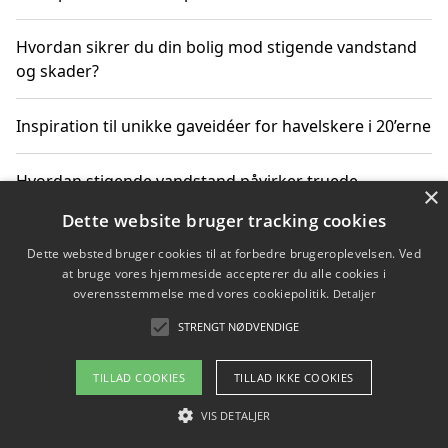
Hvordan sikrer du din bolig mod stigende vandstand
og skader?
Inspiration til unikke gaveidéer for havelskere i 20’erne
Hvordan stigende vandstand påvirker truede
×
dyrearter i Danmark
Dette website bruger tracking cookies
Dette websted bruger cookies til at forbedre brugeroplevelsen. Ved
Sådan vælger du de bedste vandrerygsække til
at bruge vores hjemmeside accepterer du alle cookies i
vandreture i Danmark
overensstemmelse med vores cookiepolitik.
Detaljer
STRENGT NØDVENDIGE
Copyright 2026 - Pilanto Aps
TILLAD COOKIES
TILLAD IKKE COOKIES
Om / kontakt
Blog
Betingelser
VIS DETALJER