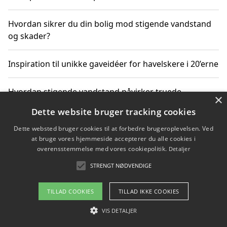
Hvordan sikrer du din bolig mod stigende vandstand
og skader?
Inspiration til unikke gaveidéer for havelskere i 20’erne
Hvordan stigende vandstand påvirker truede
×
dyrearter i Danmark
Dette website bruger tracking cookies
Dette websted bruger cookies til at forbedre brugeroplevelsen. Ved
Sådan vælger du de bedste vandrerygsække til
at bruge vores hjemmeside accepterer du alle cookies i
vandreture i Danmark
overensstemmelse med vores cookiepolitik.
Detaljer
STRENGT NØDVENDIGE
Copyright 2026 - Pilanto Aps
TILLAD COOKIES
TILLAD IKKE COOKIES
Om / kontakt
Blog
Betingelser
VIS DETALJER