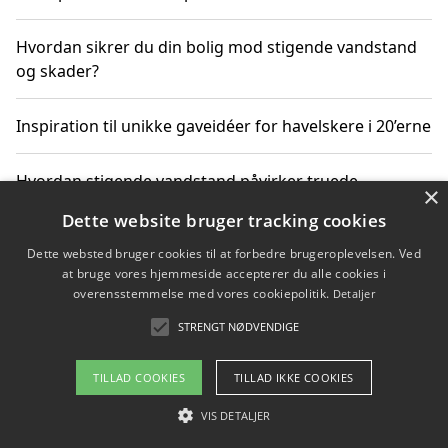
Hvordan sikrer du din bolig mod stigende vandstand
og skader?
Inspiration til unikke gaveidéer for havelskere i 20’erne
Hvordan stigende vandstand påvirker truede
×
dyrearter i Danmark
Dette website bruger tracking cookies
Dette websted bruger cookies til at forbedre brugeroplevelsen. Ved
Sådan vælger du de bedste vandrerygsække til
at bruge vores hjemmeside accepterer du alle cookies i
vandreture i Danmark
overensstemmelse med vores cookiepolitik.
Detaljer
STRENGT NØDVENDIGE
Copyright 2026 - Pilanto Aps
TILLAD COOKIES
TILLAD IKKE COOKIES
Om / kontakt
Blog
Betingelser
VIS DETALJER