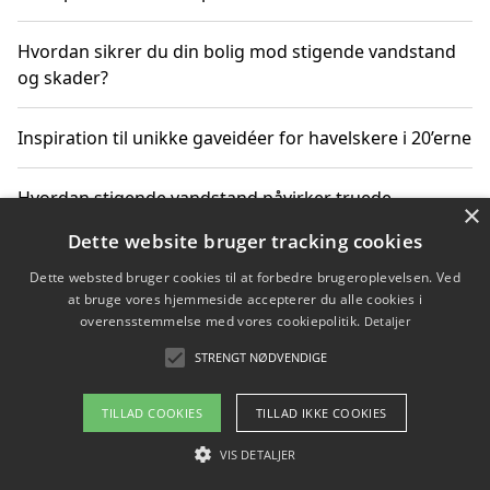
Hvordan sikrer du din bolig mod stigende vandstand
og skader?
Inspiration til unikke gaveidéer for havelskere i 20’erne
Hvordan stigende vandstand påvirker truede
×
dyrearter i Danmark
Dette website bruger tracking cookies
Dette websted bruger cookies til at forbedre brugeroplevelsen. Ved
Sådan vælger du de bedste vandrerygsække til
at bruge vores hjemmeside accepterer du alle cookies i
vandreture i Danmark
overensstemmelse med vores cookiepolitik.
Detaljer
STRENGT NØDVENDIGE
Copyright 2026 - Pilanto Aps
TILLAD COOKIES
TILLAD IKKE COOKIES
Om / kontakt
Blog
Betingelser
VIS DETALJER