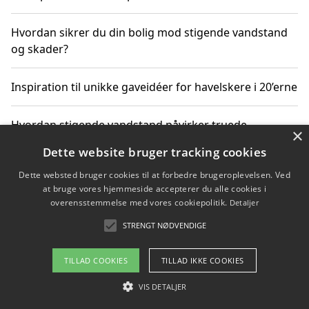
Hvordan sikrer du din bolig mod stigende vandstand
og skader?
Inspiration til unikke gaveidéer for havelskere i 20’erne
Hvordan stigende vandstand påvirker truede
×
dyrearter i Danmark
Dette website bruger tracking cookies
Dette websted bruger cookies til at forbedre brugeroplevelsen. Ved
Sådan vælger du de bedste vandrerygsække til
at bruge vores hjemmeside accepterer du alle cookies i
vandreture i Danmark
overensstemmelse med vores cookiepolitik.
Detaljer
STRENGT NØDVENDIGE
Copyright 2026 - Pilanto Aps
TILLAD COOKIES
TILLAD IKKE COOKIES
Om / kontakt
Blog
Betingelser
VIS DETALJER