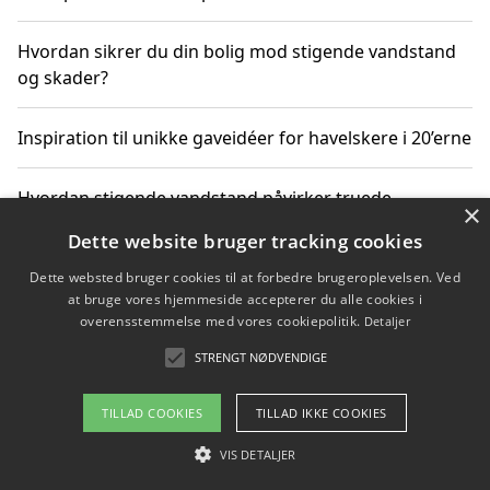
Hvordan sikrer du din bolig mod stigende vandstand
og skader?
Inspiration til unikke gaveidéer for havelskere i 20’erne
Hvordan stigende vandstand påvirker truede
×
dyrearter i Danmark
Dette website bruger tracking cookies
Dette websted bruger cookies til at forbedre brugeroplevelsen. Ved
Sådan vælger du de bedste vandrerygsække til
at bruge vores hjemmeside accepterer du alle cookies i
vandreture i Danmark
overensstemmelse med vores cookiepolitik.
Detaljer
STRENGT NØDVENDIGE
Copyright 2026 - Pilanto Aps
TILLAD COOKIES
TILLAD IKKE COOKIES
Om / kontakt
Blog
Betingelser
VIS DETALJER