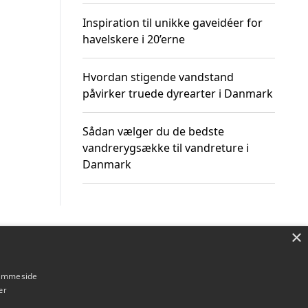
Inspiration til unikke gaveidéer for
havelskere i 20’erne
Hvordan stigende vandstand
påvirker truede dyrearter i Danmark
Sådan vælger du de bedste
vandrerygsække til vandreture i
Danmark
×
Om / kontakt
Blog
Betingelser
hjemmeside
er