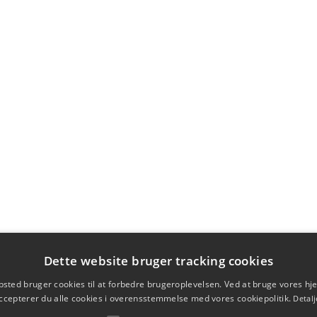
Dette website bruger tracking cookies
sted bruger cookies til at forbedre brugeroplevelsen. Ved at bruge vores 
ccepterer du alle cookies i overensstemmelse med vores cookiepolitik.
Detalj