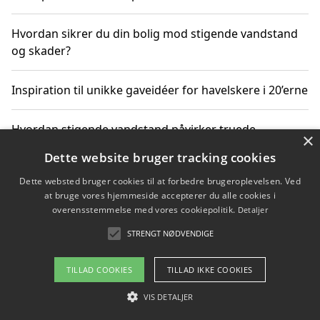
Hvordan sikrer du din bolig mod stigende vandstand
og skader?
Inspiration til unikke gaveidéer for havelskere i 20’erne
Hvordan stigende vandstand påvirker truede
×
dyrearter i Danmark
Dette website bruger tracking cookies
Dette websted bruger cookies til at forbedre brugeroplevelsen. Ved
Sådan vælger du de bedste vandrerygsække til
at bruge vores hjemmeside accepterer du alle cookies i
vandreture i Danmark
overensstemmelse med vores cookiepolitik.
Detaljer
STRENGT NØDVENDIGE
Copyright 2026 - Pilanto Aps
TILLAD COOKIES
TILLAD IKKE COOKIES
Om / kontakt
Blog
Betingelser
VIS DETALJER