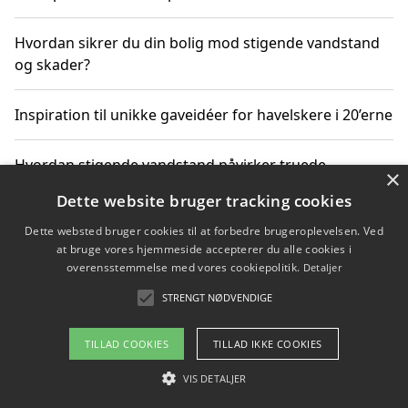
Hvordan sikrer du din bolig mod stigende vandstand
og skader?
Inspiration til unikke gaveidéer for havelskere i 20’erne
Hvordan stigende vandstand påvirker truede
×
dyrearter i Danmark
Dette website bruger tracking cookies
Dette websted bruger cookies til at forbedre brugeroplevelsen. Ved
Sådan vælger du de bedste vandrerygsække til
at bruge vores hjemmeside accepterer du alle cookies i
vandreture i Danmark
overensstemmelse med vores cookiepolitik.
Detaljer
STRENGT NØDVENDIGE
Copyright 2026 - Pilanto Aps
TILLAD COOKIES
TILLAD IKKE COOKIES
Om / kontakt
Blog
Betingelser
VIS DETALJER