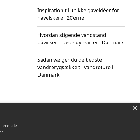
Inspiration til unikke gaveidéer for
havelskere i 20’erne
Hvordan stigende vandstand
påvirker truede dyrearter i Danmark
Sådan vælger du de bedste
vandrerygsække til vandreture i
Danmark
×
Om / kontakt
Blog
Betingelser
hjemmeside
er