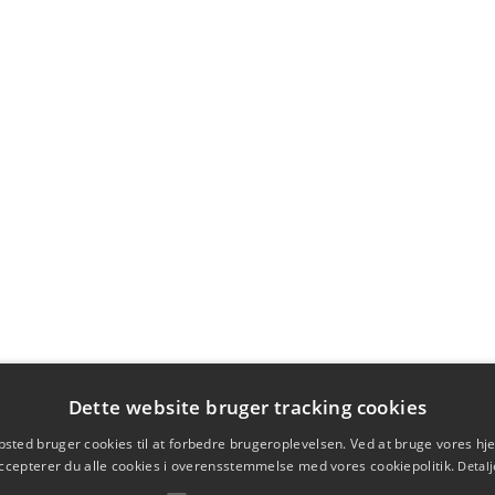
Dette website bruger tracking cookies
sted bruger cookies til at forbedre brugeroplevelsen. Ved at bruge vores 
ccepterer du alle cookies i overensstemmelse med vores cookiepolitik.
Detalj