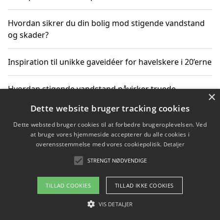
Hvordan sikrer du din bolig mod stigende vandstand
og skader?
Inspiration til unikke gaveidéer for havelskere i 20’erne
Hvordan stigende vandstand påvirker truede
×
dyrearter i Danmark
Dette website bruger tracking cookies
Dette websted bruger cookies til at forbedre brugeroplevelsen. Ved
Sådan vælger du de bedste vandrerygsække til
at bruge vores hjemmeside accepterer du alle cookies i
vandreture i Danmark
overensstemmelse med vores cookiepolitik.
Detaljer
STRENGT NØDVENDIGE
Copyright 2026 - Pilanto Aps
TILLAD COOKIES
TILLAD IKKE COOKIES
Om / kontakt
Blog
Betingelser
VIS DETALJER