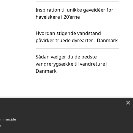
Inspiration til unikke gaveidéer for
havelskere i 20’erne
Hvordan stigende vandstand
påvirker truede dyrearter i Danmark
Sådan vælger du de bedste
vandrerygsække til vandreture i
Danmark
×
Om / kontakt
Blog
Betingelser
hjemmeside
er