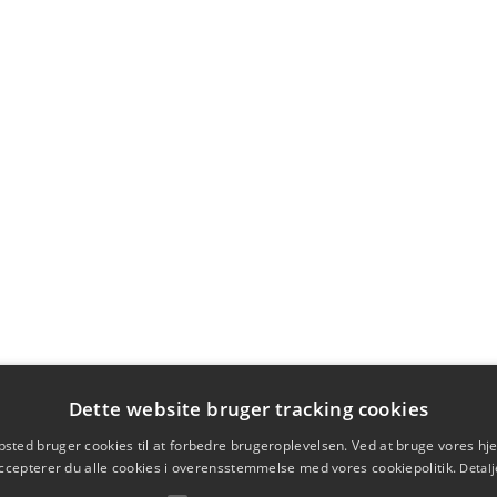
Dette website bruger tracking cookies
sted bruger cookies til at forbedre brugeroplevelsen. Ved at bruge vores 
ccepterer du alle cookies i overensstemmelse med vores cookiepolitik.
Detalj