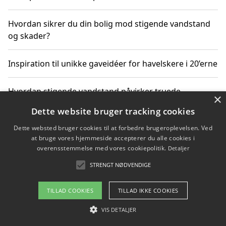
Hvordan sikrer du din bolig mod stigende vandstand
og skader?
Inspiration til unikke gaveidéer for havelskere i 20’erne
Hvordan stigende vandstand påvirker truede
×
dyrearter i Danmark
Dette website bruger tracking cookies
Dette websted bruger cookies til at forbedre brugeroplevelsen. Ved
Sådan vælger du de bedste vandrerygsække til
at bruge vores hjemmeside accepterer du alle cookies i
vandreture i Danmark
overensstemmelse med vores cookiepolitik.
Detaljer
STRENGT NØDVENDIGE
Copyright 2026 - Pilanto Aps
TILLAD COOKIES
TILLAD IKKE COOKIES
Om / kontakt
Blog
Betingelser
VIS DETALJER