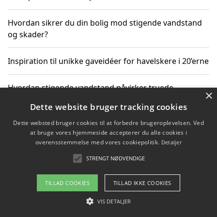
Hvordan sikrer du din bolig mod stigende vandstand
og skader?
Inspiration til unikke gaveidéer for havelskere i 20’erne
Hvordan stigende vandstand påvirker truede
×
dyrearter i Danmark
Dette website bruger tracking cookies
Dette websted bruger cookies til at forbedre brugeroplevelsen. Ved
Sådan vælger du de bedste vandrerygsække til
at bruge vores hjemmeside accepterer du alle cookies i
vandreture i Danmark
overensstemmelse med vores cookiepolitik.
Detaljer
STRENGT NØDVENDIGE
Copyright 2026 - Pilanto Aps
TILLAD COOKIES
TILLAD IKKE COOKIES
Om / kontakt
Blog
Betingelser
VIS DETALJER