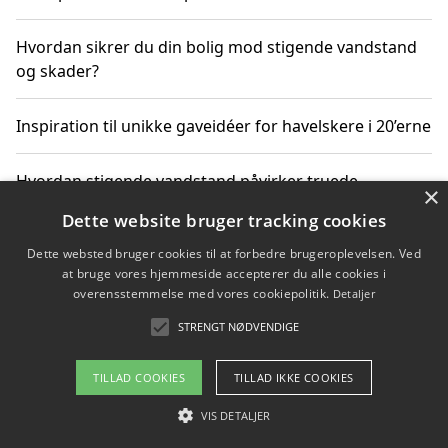
Hvordan sikrer du din bolig mod stigende vandstand
og skader?
Inspiration til unikke gaveidéer for havelskere i 20’erne
Hvordan stigende vandstand påvirker truede
×
dyrearter i Danmark
Dette website bruger tracking cookies
Dette websted bruger cookies til at forbedre brugeroplevelsen. Ved
Sådan vælger du de bedste vandrerygsække til
at bruge vores hjemmeside accepterer du alle cookies i
vandreture i Danmark
overensstemmelse med vores cookiepolitik.
Detaljer
STRENGT NØDVENDIGE
Copyright 2026 - Pilanto Aps
TILLAD COOKIES
TILLAD IKKE COOKIES
Om / kontakt
Blog
Betingelser
VIS DETALJER