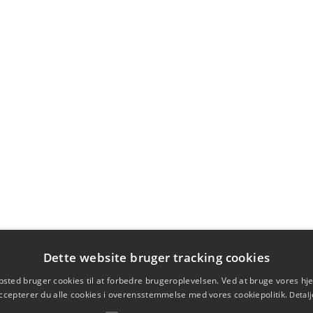
Dette website bruger tracking cookies
sted bruger cookies til at forbedre brugeroplevelsen. Ved at bruge vores 
ccepterer du alle cookies i overensstemmelse med vores cookiepolitik.
Detalj