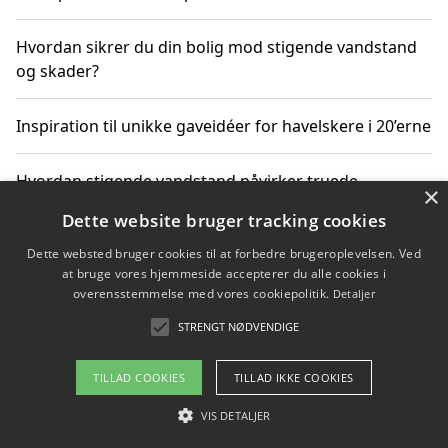
Hvordan sikrer du din bolig mod stigende vandstand
og skader?
Inspiration til unikke gaveidéer for havelskere i 20’erne
Hvordan stigende vandstand påvirker truede
×
dyrearter i Danmark
Dette website bruger tracking cookies
Dette websted bruger cookies til at forbedre brugeroplevelsen. Ved
Sådan vælger du de bedste vandrerygsække til
at bruge vores hjemmeside accepterer du alle cookies i
vandreture i Danmark
overensstemmelse med vores cookiepolitik.
Detaljer
STRENGT NØDVENDIGE
Copyright 2026 - Pilanto Aps
TILLAD COOKIES
TILLAD IKKE COOKIES
Om / kontakt
Blog
Betingelser
VIS DETALJER