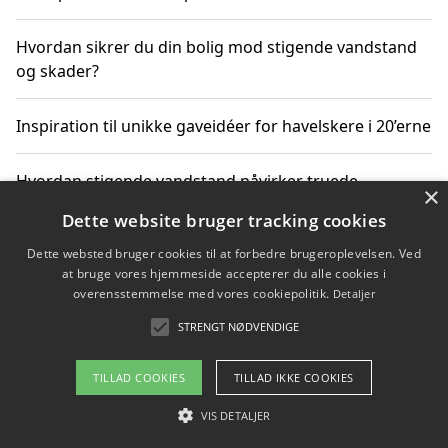
Hvordan sikrer du din bolig mod stigende vandstand
og skader?
Inspiration til unikke gaveidéer for havelskere i 20’erne
Hvordan stigende vandstand påvirker truede
×
dyrearter i Danmark
Dette website bruger tracking cookies
Dette websted bruger cookies til at forbedre brugeroplevelsen. Ved
Sådan vælger du de bedste vandrerygsække til
at bruge vores hjemmeside accepterer du alle cookies i
vandreture i Danmark
overensstemmelse med vores cookiepolitik.
Detaljer
STRENGT NØDVENDIGE
Copyright 2026 - Pilanto Aps
TILLAD COOKIES
TILLAD IKKE COOKIES
Om / kontakt
Blog
Betingelser
VIS DETALJER