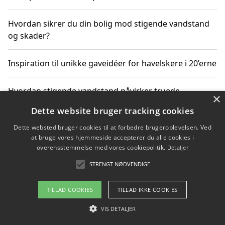
Hvordan sikrer du din bolig mod stigende vandstand
og skader?
Inspiration til unikke gaveidéer for havelskere i 20’erne
Hvordan stigende vandstand påvirker truede
×
dyrearter i Danmark
Dette website bruger tracking cookies
Dette websted bruger cookies til at forbedre brugeroplevelsen. Ved
Sådan vælger du de bedste vandrerygsække til
at bruge vores hjemmeside accepterer du alle cookies i
vandreture i Danmark
overensstemmelse med vores cookiepolitik.
Detaljer
STRENGT NØDVENDIGE
Copyright 2026 - Pilanto Aps
TILLAD COOKIES
TILLAD IKKE COOKIES
Om / kontakt
Blog
Betingelser
VIS DETALJER