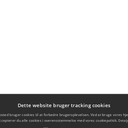
Dette website bruger tracking cookies
sted bruger cookies til at forbedre brugeroplevelsen. Ved at bruge vores 
ccepterer du alle cookies i overensstemmelse med vores cookiepolitik.
Detalj