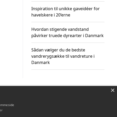
Inspiration til unikke gaveidéer for
havelskere i 20’erne
Hvordan stigende vandstand
påvirker truede dyrearter i Danmark
Sådan vælger du de bedste
vandrerygsække til vandreture i
Danmark
×
Om / kontakt
Blog
Betingelser
hjemmeside
er