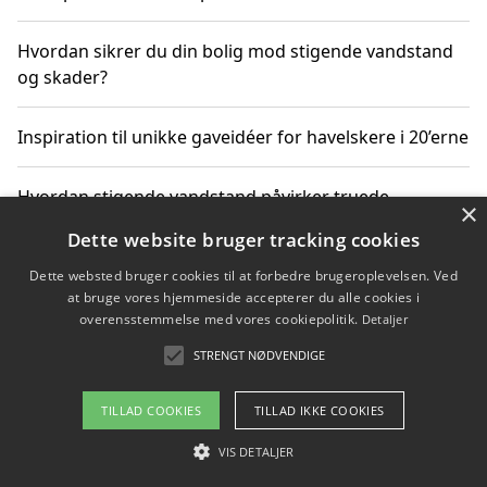
Hvordan sikrer du din bolig mod stigende vandstand
og skader?
Inspiration til unikke gaveidéer for havelskere i 20’erne
Hvordan stigende vandstand påvirker truede
×
dyrearter i Danmark
Dette website bruger tracking cookies
Dette websted bruger cookies til at forbedre brugeroplevelsen. Ved
Sådan vælger du de bedste vandrerygsække til
at bruge vores hjemmeside accepterer du alle cookies i
vandreture i Danmark
overensstemmelse med vores cookiepolitik.
Detaljer
STRENGT NØDVENDIGE
Copyright 2026 - Pilanto Aps
TILLAD COOKIES
TILLAD IKKE COOKIES
Om / kontakt
Blog
Betingelser
VIS DETALJER