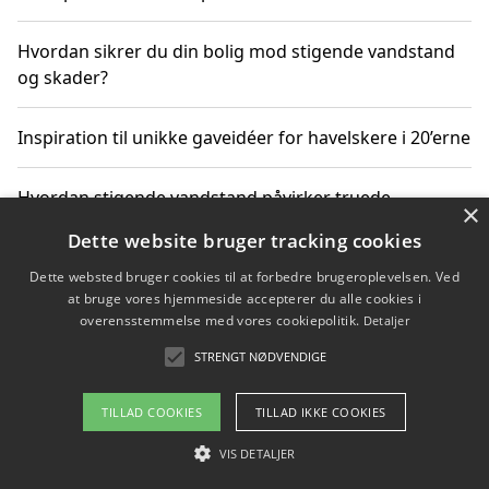
Hvordan sikrer du din bolig mod stigende vandstand
og skader?
Inspiration til unikke gaveidéer for havelskere i 20’erne
Hvordan stigende vandstand påvirker truede
×
dyrearter i Danmark
Dette website bruger tracking cookies
Dette websted bruger cookies til at forbedre brugeroplevelsen. Ved
Sådan vælger du de bedste vandrerygsække til
at bruge vores hjemmeside accepterer du alle cookies i
vandreture i Danmark
overensstemmelse med vores cookiepolitik.
Detaljer
STRENGT NØDVENDIGE
Copyright 2026 - Pilanto Aps
TILLAD COOKIES
TILLAD IKKE COOKIES
Om / kontakt
Blog
Betingelser
VIS DETALJER