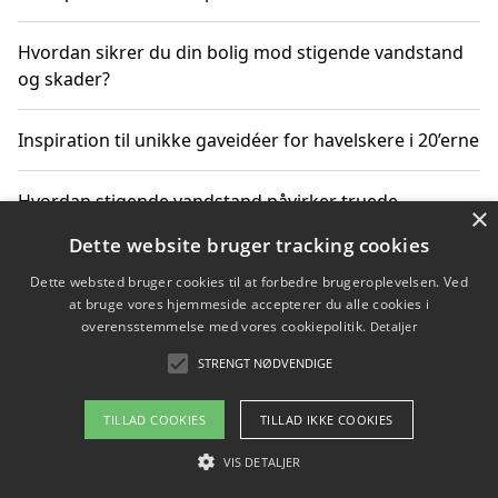
Hvordan sikrer du din bolig mod stigende vandstand
og skader?
Inspiration til unikke gaveidéer for havelskere i 20’erne
Hvordan stigende vandstand påvirker truede
×
dyrearter i Danmark
Dette website bruger tracking cookies
Dette websted bruger cookies til at forbedre brugeroplevelsen. Ved
Sådan vælger du de bedste vandrerygsække til
at bruge vores hjemmeside accepterer du alle cookies i
vandreture i Danmark
overensstemmelse med vores cookiepolitik.
Detaljer
STRENGT NØDVENDIGE
Copyright 2026 - Pilanto Aps
TILLAD COOKIES
TILLAD IKKE COOKIES
Om / kontakt
Blog
Betingelser
VIS DETALJER