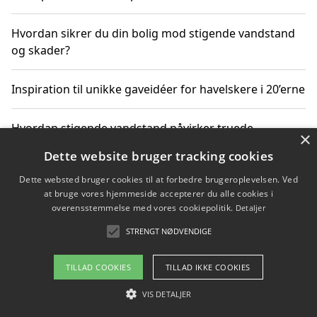
Hvordan sikrer du din bolig mod stigende vandstand
og skader?
Inspiration til unikke gaveidéer for havelskere i 20’erne
Hvordan stigende vandstand påvirker truede
×
dyrearter i Danmark
Dette website bruger tracking cookies
Dette websted bruger cookies til at forbedre brugeroplevelsen. Ved
Sådan vælger du de bedste vandrerygsække til
at bruge vores hjemmeside accepterer du alle cookies i
vandreture i Danmark
overensstemmelse med vores cookiepolitik.
Detaljer
STRENGT NØDVENDIGE
Copyright 2026 - Pilanto Aps
TILLAD COOKIES
TILLAD IKKE COOKIES
Om / kontakt
Blog
Betingelser
VIS DETALJER