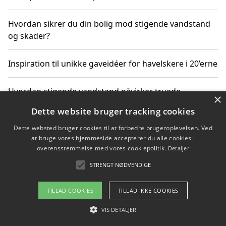
Hvordan sikrer du din bolig mod stigende vandstand
og skader?
Inspiration til unikke gaveidéer for havelskere i 20’erne
Hvordan stigende vandstand påvirker truede
×
dyrearter i Danmark
Dette website bruger tracking cookies
Dette websted bruger cookies til at forbedre brugeroplevelsen. Ved
Sådan vælger du de bedste vandrerygsække til
at bruge vores hjemmeside accepterer du alle cookies i
vandreture i Danmark
overensstemmelse med vores cookiepolitik.
Detaljer
STRENGT NØDVENDIGE
Copyright 2026 - Pilanto Aps
TILLAD COOKIES
TILLAD IKKE COOKIES
Om / kontakt
Blog
Betingelser
VIS DETALJER