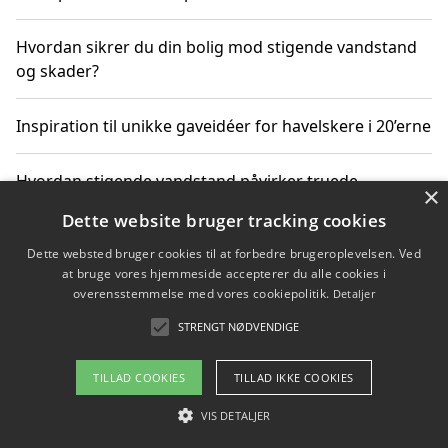
Hvordan sikrer du din bolig mod stigende vandstand
og skader?
Inspiration til unikke gaveidéer for havelskere i 20’erne
Hvordan stigende vandstand påvirker truede
×
dyrearter i Danmark
Dette website bruger tracking cookies
Dette websted bruger cookies til at forbedre brugeroplevelsen. Ved
Sådan vælger du de bedste vandrerygsække til
at bruge vores hjemmeside accepterer du alle cookies i
vandreture i Danmark
overensstemmelse med vores cookiepolitik.
Detaljer
STRENGT NØDVENDIGE
Copyright 2026 - Pilanto Aps
TILLAD COOKIES
TILLAD IKKE COOKIES
Om / kontakt
Blog
Betingelser
VIS DETALJER