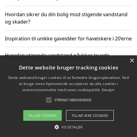
Hvordan sikrer du din bolig mod stigende vandstand
og skader?
Inspiration til unikke gaveidéer for havelskere i 20’erne
Hvordan stigende vandstand påvirker truede
×
dyrearter i Danmark
Dette website bruger tracking cookies
Dette websted bruger cookies til at forbedre brugeroplevelsen. Ved
Sådan vælger du de bedste vandrerygsække til
at bruge vores hjemmeside accepterer du alle cookies i
vandreture i Danmark
overensstemmelse med vores cookiepolitik.
Detaljer
STRENGT NØDVENDIGE
Copyright 2026 - Pilanto Aps
TILLAD COOKIES
TILLAD IKKE COOKIES
Om / kontakt
Blog
Betingelser
VIS DETALJER