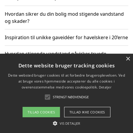
Hvordan sikrer du din bolig mod stigende vandstand
og skader?
Inspiration til unikke gaveidéer for havelskere i 20’erne
Hvordan stigende vandstand påvirker truede
×
dyrearter i Danmark
Dette website bruger tracking cookies
Dette websted bruger cookies til at forbedre brugeroplevelsen. Ved
Sådan vælger du de bedste vandrerygsække til
at bruge vores hjemmeside accepterer du alle cookies i
vandreture i Danmark
overensstemmelse med vores cookiepolitik.
Detaljer
STRENGT NØDVENDIGE
Copyright 2026 - Pilanto Aps
TILLAD COOKIES
TILLAD IKKE COOKIES
Om / kontakt
Blog
Betingelser
VIS DETALJER