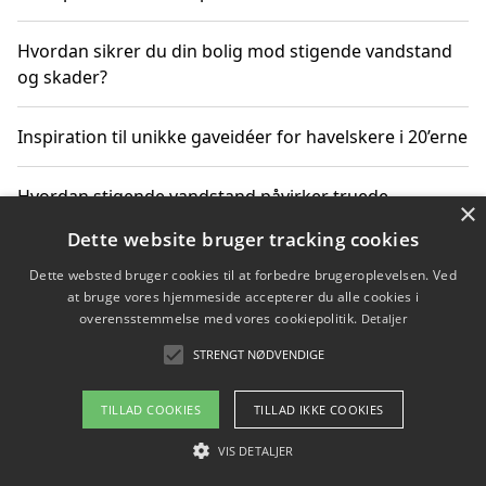
Hvordan sikrer du din bolig mod stigende vandstand
og skader?
Inspiration til unikke gaveidéer for havelskere i 20’erne
Hvordan stigende vandstand påvirker truede
×
dyrearter i Danmark
Dette website bruger tracking cookies
Dette websted bruger cookies til at forbedre brugeroplevelsen. Ved
Sådan vælger du de bedste vandrerygsække til
at bruge vores hjemmeside accepterer du alle cookies i
vandreture i Danmark
overensstemmelse med vores cookiepolitik.
Detaljer
STRENGT NØDVENDIGE
Copyright 2026 - Pilanto Aps
TILLAD COOKIES
TILLAD IKKE COOKIES
Om / kontakt
Blog
Betingelser
VIS DETALJER