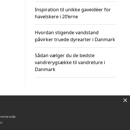
Inspiration til unikke gaveidéer for
havelskere i 20’erne
Hvordan stigende vandstand
påvirker truede dyrearter i Danmark
Sådan vælger du de bedste
vandrerygsække til vandreture i
Danmark
×
Om / kontakt
Blog
Betingelser
hjemmeside
er