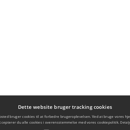
Dette website bruger tracking cookies
sted bruger cookies til at forbedre brugeroplevelsen. Ved at bruge vores 
ccepterer du alle cookies i overensstemmelse med vores cookiepolitik.
Detalj