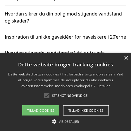
Hvordan sikrer du din bolig mod stigende vandstand
og skader?
Inspiration til unikke gaveidéer for havelskere i 20’erne
Hvordan stigende vandstand påvirker truede
×
dyrearter i Danmark
Dette website bruger tracking cookies
Dette websted bruger cookies til at forbedre brugeroplevelsen. Ved
Sådan vælger du de bedste vandrerygsække til
at bruge vores hjemmeside accepterer du alle cookies i
vandreture i Danmark
overensstemmelse med vores cookiepolitik.
Detaljer
STRENGT NØDVENDIGE
Copyright 2026 - Pilanto Aps
TILLAD COOKIES
TILLAD IKKE COOKIES
Om / kontakt
Blog
Betingelser
VIS DETALJER