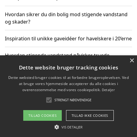
Hvordan sikrer du din bolig mod stigende vandstand
og skader?
Inspiration til unikke gaveidéer for havelskere i 20’erne
Hvordan stigende vandstand påvirker truede
×
dyrearter i Danmark
Dette website bruger tracking cookies
Dette websted bruger cookies til at forbedre brugeroplevelsen. Ved
Sådan vælger du de bedste vandrerygsække til
at bruge vores hjemmeside accepterer du alle cookies i
vandreture i Danmark
overensstemmelse med vores cookiepolitik.
Detaljer
STRENGT NØDVENDIGE
Copyright 2026 - Pilanto Aps
TILLAD COOKIES
TILLAD IKKE COOKIES
Om / kontakt
Blog
Betingelser
VIS DETALJER