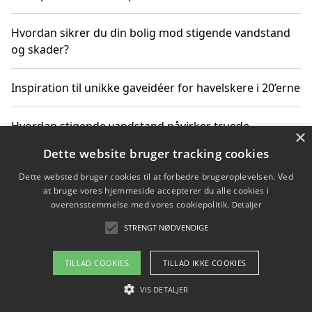
Hvordan sikrer du din bolig mod stigende vandstand
og skader?
Inspiration til unikke gaveidéer for havelskere i 20’erne
Hvordan stigende vandstand påvirker truede
×
dyrearter i Danmark
Dette website bruger tracking cookies
Dette websted bruger cookies til at forbedre brugeroplevelsen. Ved
Sådan vælger du de bedste vandrerygsække til
at bruge vores hjemmeside accepterer du alle cookies i
vandreture i Danmark
overensstemmelse med vores cookiepolitik.
Detaljer
STRENGT NØDVENDIGE
Copyright 2026 - Pilanto Aps
TILLAD COOKIES
TILLAD IKKE COOKIES
Om / kontakt
Blog
Betingelser
VIS DETALJER