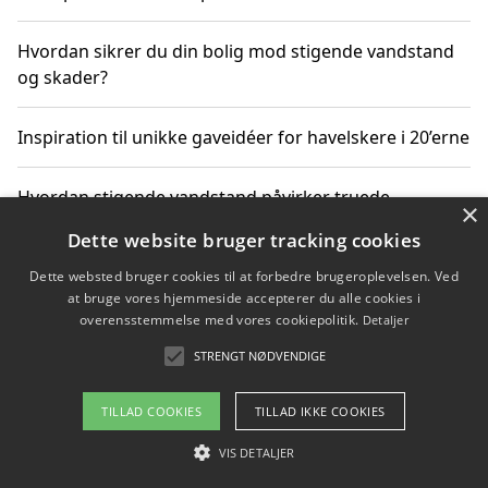
Hvordan sikrer du din bolig mod stigende vandstand
og skader?
Inspiration til unikke gaveidéer for havelskere i 20’erne
Hvordan stigende vandstand påvirker truede
×
dyrearter i Danmark
Dette website bruger tracking cookies
Dette websted bruger cookies til at forbedre brugeroplevelsen. Ved
Sådan vælger du de bedste vandrerygsække til
at bruge vores hjemmeside accepterer du alle cookies i
vandreture i Danmark
overensstemmelse med vores cookiepolitik.
Detaljer
STRENGT NØDVENDIGE
Copyright 2026 - Pilanto Aps
TILLAD COOKIES
TILLAD IKKE COOKIES
Om / kontakt
Blog
Betingelser
VIS DETALJER