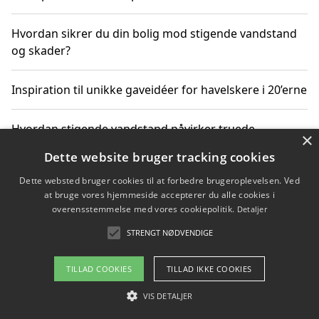
Hvordan sikrer du din bolig mod stigende vandstand
og skader?
Inspiration til unikke gaveidéer for havelskere i 20’erne
Hvordan stigende vandstand påvirker truede
×
dyrearter i Danmark
Dette website bruger tracking cookies
Dette websted bruger cookies til at forbedre brugeroplevelsen. Ved
Sådan vælger du de bedste vandrerygsække til
at bruge vores hjemmeside accepterer du alle cookies i
vandreture i Danmark
overensstemmelse med vores cookiepolitik.
Detaljer
STRENGT NØDVENDIGE
Copyright 2026 - Pilanto Aps
TILLAD COOKIES
TILLAD IKKE COOKIES
Om / kontakt
Blog
Betingelser
VIS DETALJER