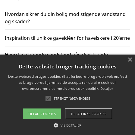
Hvordan sikrer du din bolig mod stigende vandstand
og skader?
Inspiration til unikke gaveidéer for havelskere i 20’erne
Hvordan stigende vandstand påvirker truede
×
dyrearter i Danmark
Dette website bruger tracking cookies
Dette websted bruger cookies til at forbedre brugeroplevelsen. Ved
Sådan vælger du de bedste vandrerygsække til
at bruge vores hjemmeside accepterer du alle cookies i
vandreture i Danmark
overensstemmelse med vores cookiepolitik.
Detaljer
STRENGT NØDVENDIGE
Copyright 2026 - Pilanto Aps
TILLAD COOKIES
TILLAD IKKE COOKIES
Om / kontakt
Blog
Betingelser
VIS DETALJER