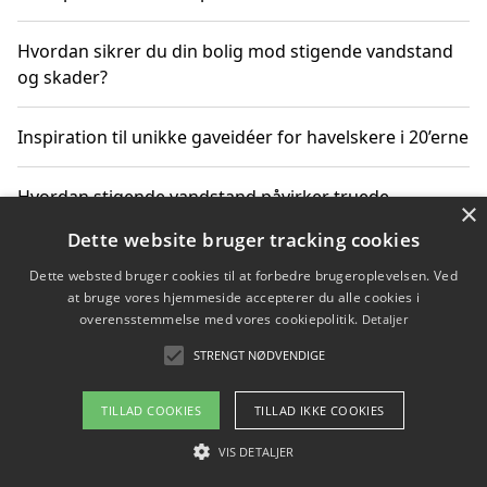
Hvordan sikrer du din bolig mod stigende vandstand
og skader?
Inspiration til unikke gaveidéer for havelskere i 20’erne
Hvordan stigende vandstand påvirker truede
×
dyrearter i Danmark
Dette website bruger tracking cookies
Dette websted bruger cookies til at forbedre brugeroplevelsen. Ved
Sådan vælger du de bedste vandrerygsække til
at bruge vores hjemmeside accepterer du alle cookies i
vandreture i Danmark
overensstemmelse med vores cookiepolitik.
Detaljer
STRENGT NØDVENDIGE
Copyright 2026 - Pilanto Aps
TILLAD COOKIES
TILLAD IKKE COOKIES
Om / kontakt
Blog
Betingelser
VIS DETALJER