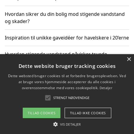
Hvordan sikrer du din bolig mod stigende vandstand
og skader?
Inspiration til unikke gaveidéer for havelskere i 20’erne
Hvordan stigende vandstand påvirker truede
×
dyrearter i Danmark
Dette website bruger tracking cookies
Dette websted bruger cookies til at forbedre brugeroplevelsen. Ved
Sådan vælger du de bedste vandrerygsække til
at bruge vores hjemmeside accepterer du alle cookies i
vandreture i Danmark
overensstemmelse med vores cookiepolitik.
Detaljer
STRENGT NØDVENDIGE
Copyright 2026 - Pilanto Aps
TILLAD COOKIES
TILLAD IKKE COOKIES
Om / kontakt
Blog
Betingelser
VIS DETALJER