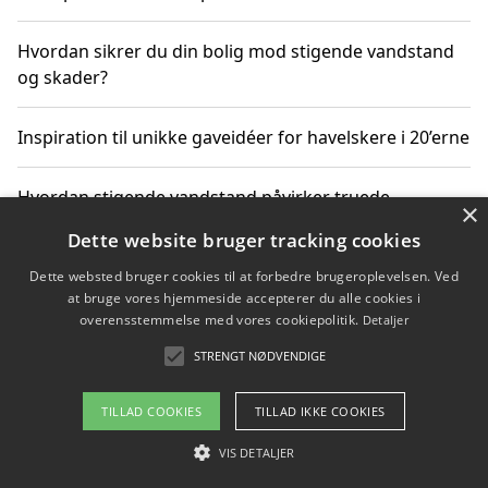
Hvordan sikrer du din bolig mod stigende vandstand
og skader?
Inspiration til unikke gaveidéer for havelskere i 20’erne
Hvordan stigende vandstand påvirker truede
×
dyrearter i Danmark
Dette website bruger tracking cookies
Dette websted bruger cookies til at forbedre brugeroplevelsen. Ved
Sådan vælger du de bedste vandrerygsække til
at bruge vores hjemmeside accepterer du alle cookies i
vandreture i Danmark
overensstemmelse med vores cookiepolitik.
Detaljer
STRENGT NØDVENDIGE
Copyright 2026 - Pilanto Aps
TILLAD COOKIES
TILLAD IKKE COOKIES
Om / kontakt
Blog
Betingelser
VIS DETALJER