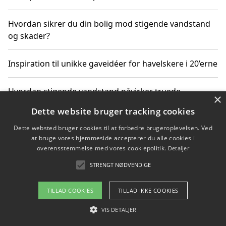
Hvordan sikrer du din bolig mod stigende vandstand
og skader?
Inspiration til unikke gaveidéer for havelskere i 20’erne
Hvordan stigende vandstand påvirker truede
×
dyrearter i Danmark
Dette website bruger tracking cookies
Dette websted bruger cookies til at forbedre brugeroplevelsen. Ved
Sådan vælger du de bedste vandrerygsække til
at bruge vores hjemmeside accepterer du alle cookies i
vandreture i Danmark
overensstemmelse med vores cookiepolitik.
Detaljer
STRENGT NØDVENDIGE
Copyright 2026 - Pilanto Aps
TILLAD COOKIES
TILLAD IKKE COOKIES
Om / kontakt
Blog
Betingelser
VIS DETALJER