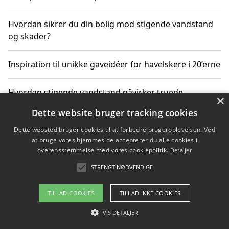
Hvordan sikrer du din bolig mod stigende vandstand
og skader?
Inspiration til unikke gaveidéer for havelskere i 20’erne
Hvordan stigende vandstand påvirker truede
×
dyrearter i Danmark
Dette website bruger tracking cookies
Dette websted bruger cookies til at forbedre brugeroplevelsen. Ved
Sådan vælger du de bedste vandrerygsække til
at bruge vores hjemmeside accepterer du alle cookies i
vandreture i Danmark
overensstemmelse med vores cookiepolitik.
Detaljer
STRENGT NØDVENDIGE
Copyright 2026 - Pilanto Aps
TILLAD COOKIES
TILLAD IKKE COOKIES
Om / kontakt
Blog
Betingelser
VIS DETALJER