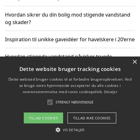
Hvordan sikrer du din bolig mod stigende vandstand
og skader?
Inspiration til unikke gaveidéer for havelskere i 20’erne
Hvordan stigende vandstand påvirker truede
×
dyrearter i Danmark
Dette website bruger tracking cookies
Dette websted bruger cookies til at forbedre brugeroplevelsen. Ved
Sådan vælger du de bedste vandrerygsække til
at bruge vores hjemmeside accepterer du alle cookies i
vandreture i Danmark
overensstemmelse med vores cookiepolitik.
Detaljer
STRENGT NØDVENDIGE
Copyright 2026 - Pilanto Aps
TILLAD COOKIES
TILLAD IKKE COOKIES
Om / kontakt
Blog
Betingelser
VIS DETALJER