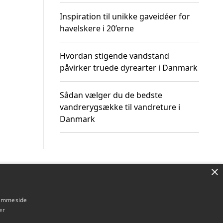
Inspiration til unikke gaveidéer for
havelskere i 20’erne
Hvordan stigende vandstand
påvirker truede dyrearter i Danmark
Sådan vælger du de bedste
vandrerygsække til vandreture i
Danmark
×
Om / kontakt
Blog
Betingelser
hjemmeside
er