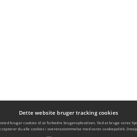
Dette website bruger tracking cookies
sted bruger cookies til at forbedre brugeroplevelsen. Ved at bruge vores 
ccepterer du alle cookies i overensstemmelse med vores cookiepolitik.
Detalj