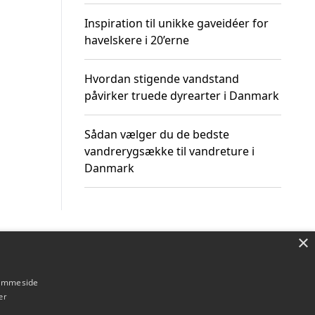
Inspiration til unikke gaveidéer for
havelskere i 20’erne
Hvordan stigende vandstand
påvirker truede dyrearter i Danmark
Sådan vælger du de bedste
vandrerygsække til vandreture i
Danmark
×
Om / kontakt
Blog
Betingelser
hjemmeside
er