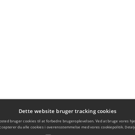
Dette website bruger tracking cookies
sted bruger cookies til at forbedre brugeroplevelsen. Ved at bruge vores 
ccepterer du alle cookies i overensstemmelse med vores cookiepolitik.
Detalj